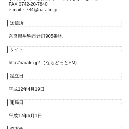
FAX 0742-20-7840
e-mail：
784
narafm.jp
送信所
奈良県生駒市辻町905番地
サイト
http://narafm.jp/ （ならどっとFM)
設立日
平成12年4月19日
開局日
平成12年6月1日
資本金